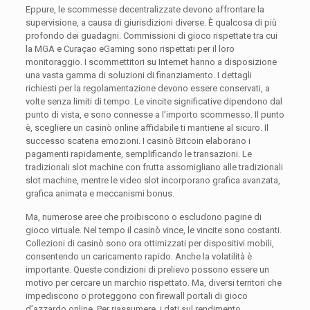
Eppure, le scommesse decentralizzate devono affrontare la
supervisione, a causa di giurisdizioni diverse. È qualcosa di più
profondo dei guadagni. Commissioni di gioco rispettate tra cui
la MGA e Curaçao eGaming sono rispettati per il loro
monitoraggio. I scommettitori su Internet hanno a disposizione
una vasta gamma di soluzioni di finanziamento. I dettagli
richiesti per la regolamentazione devono essere conservati, a
volte senza limiti di tempo. Le vincite significative dipendono dal
punto di vista, e sono connesse a l’importo scommesso. Il punto
è, scegliere un casinò online affidabile ti mantiene al sicuro. Il
successo scatena emozioni. I casinò Bitcoin elaborano i
pagamenti rapidamente, semplificando le transazioni. Le
tradizionali slot machine con frutta assomigliano alle tradizionali
slot machine, mentre le video slot incorporano grafica avanzata,
grafica animata e meccanismi bonus.
Ma, numerose aree che proibiscono o escludono pagine di
gioco virtuale. Nel tempo il casinò vince, le vincite sono costanti.
Collezioni di casinò sono ora ottimizzati per dispositivi mobili,
consentendo un caricamento rapido. Anche la volatilità è
importante. Queste condizioni di prelievo possono essere un
motivo per cercare un marchio rispettato. Ma, diversi territori che
impediscono o proteggono con firewall portali di gioco
d’azzardo online. Per riassumere, i dati sul rendimento