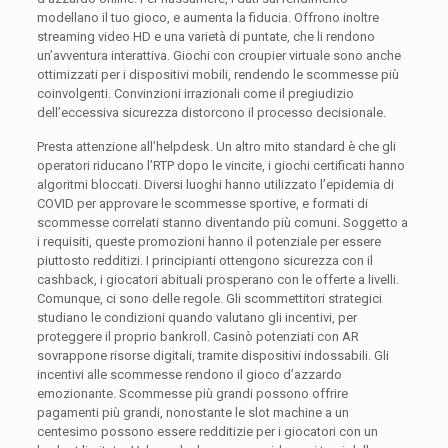
modellano il tuo gioco, e aumenta la fiducia. Offrono inoltre
streaming video HD e una varietà di puntate, che li rendono
un’avventura interattiva. Giochi con croupier virtuale sono anche
ottimizzati per i dispositivi mobili, rendendo le scommesse più
coinvolgenti. Convinzioni irrazionali come il pregiudizio
dell’eccessiva sicurezza distorcono il processo decisionale.
Presta attenzione all’helpdesk. Un altro mito standard è che gli
operatori riducano l’RTP dopo le vincite, i giochi certificati hanno
algoritmi bloccati. Diversi luoghi hanno utilizzato l’epidemia di
COVID per approvare le scommesse sportive, e formati di
scommesse correlati stanno diventando più comuni. Soggetto a
i requisiti, queste promozioni hanno il potenziale per essere
piuttosto redditizi. I principianti ottengono sicurezza con il
cashback, i giocatori abituali prosperano con le offerte a livelli.
Comunque, ci sono delle regole. Gli scommettitori strategici
studiano le condizioni quando valutano gli incentivi, per
proteggere il proprio bankroll. Casinò potenziati con AR
sovrappone risorse digitali, tramite dispositivi indossabili. Gli
incentivi alle scommesse rendono il gioco d’azzardo
emozionante. Scommesse più grandi possono offrire
pagamenti più grandi, nonostante le slot machine a un
centesimo possono essere redditizie per i giocatori con un