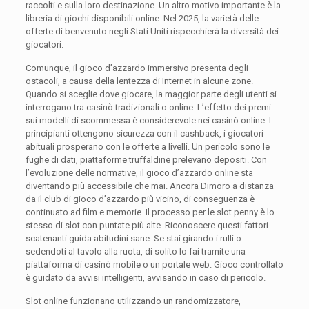
raccolti e sulla loro destinazione. Un altro motivo importante è la
libreria di giochi disponibili online. Nel 2025, la varietà delle
offerte di benvenuto negli Stati Uniti rispecchierà la diversità dei
giocatori.
Comunque, il gioco d’azzardo immersivo presenta degli
ostacoli, a causa della lentezza di Internet in alcune zone.
Quando si sceglie dove giocare, la maggior parte degli utenti si
interrogano tra casinò tradizionali o online. L’effetto dei premi
sui modelli di scommessa è considerevole nei casinò online. I
principianti ottengono sicurezza con il cashback, i giocatori
abituali prosperano con le offerte a livelli. Un pericolo sono le
fughe di dati, piattaforme truffaldine prelevano depositi. Con
l’evoluzione delle normative, il gioco d’azzardo online sta
diventando più accessibile che mai. Ancora Dimoro a distanza
da il club di gioco d’azzardo più vicino, di conseguenza è
continuato ad film e memorie. Il processo per le slot penny è lo
stesso di slot con puntate più alte. Riconoscere questi fattori
scatenanti guida abitudini sane. Se stai girando i rulli o
sedendoti al tavolo alla ruota, di solito lo fai tramite una
piattaforma di casinò mobile o un portale web. Gioco controllato
è guidato da avvisi intelligenti, avvisando in caso di pericolo.
Slot online funzionano utilizzando un randomizzatore,