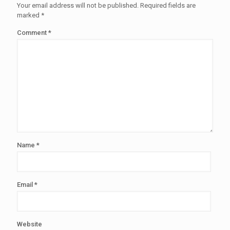
Your email address will not be published.
Required fields are
marked
*
Comment
*
Name
*
Email
*
Website