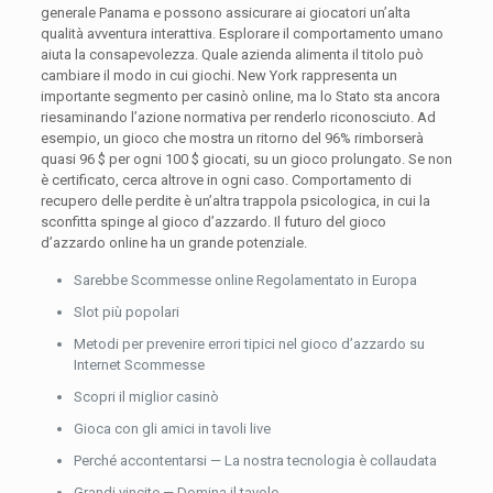
generale Panama e possono assicurare ai giocatori un’alta
qualità avventura interattiva. Esplorare il comportamento umano
aiuta la consapevolezza. Quale azienda alimenta il titolo può
cambiare il modo in cui giochi. New York rappresenta un
importante segmento per casinò online, ma lo Stato sta ancora
riesaminando l’azione normativa per renderlo riconosciuto. Ad
esempio, un gioco che mostra un ritorno del 96% rimborserà
quasi 96 $ per ogni 100 $ giocati, su un gioco prolungato. Se non
è certificato, cerca altrove in ogni caso. Comportamento di
recupero delle perdite è un’altra trappola psicologica, in cui la
sconfitta spinge al gioco d’azzardo. Il futuro del gioco
d’azzardo online ha un grande potenziale.
Sarebbe Scommesse online Regolamentato in Europa
Slot più popolari
Metodi per prevenire errori tipici nel gioco d’azzardo su
Internet Scommesse
Scopri il miglior casinò
Gioca con gli amici in tavoli live
Perché accontentarsi — La nostra tecnologia è collaudata
Grandi vincite — Domina il tavolo