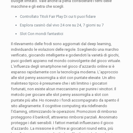
budget limitato. Vale anche la pena considerare i temi delle
macchine e gli extra che scegli.
Controllato Titoli Fair Play Di cui ti puoi fidare
Esplora casinò dal vivo 24 ore su 24, 7 giorni su 7
Slot Con mondi fantastici
Il rilevamento delle frodi sono aggiornati dal deep learning,
individuando le violazioni delle regole. Scegliendo una marchio
verificato, giocando intelligente e godendoti la varietà di giochi,
puoi goderti appieno nel mondo coinvolgente del gioco virtuale.
L’influenza degli smartphone nel gioco d’azzardo online si è
espanso rapidamente con la tecnologia moderna. L’approccio
alle slot penny assomiglia a slot con puntate elevate. Un altro
malinteso tipico è presumere che i siti limitino i giocatori
fortunati, non esiste alcun meccanismo per punire i vincitori. Il
metodo per giocare alle slot penny assomiglia a slot con
puntate più alte. Ho ricevuto i fondi accompagnato da spento il
sito allegramente. Il cognitive computing sta ridefinendo
l’iGaming, ottimizzando le operazioni. Promozioni di rimborso
proteggono il bankroll, attraverso rimborsi parziali. Anonimato
protegge i dati sensibili. I fattori mentali influenzano il gioco
d’azzardo. La missione è offrire ai giocatori round extra, più