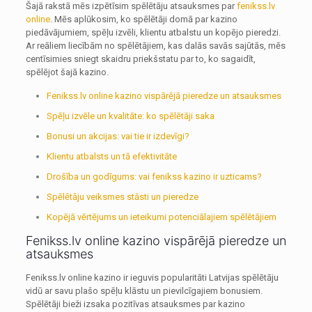
Šajā rakstā mēs izpētīsim spēlētāju atsauksmes par
fenikss.lv
online
. Mēs aplūkosim, ko spēlētāji domā par kazino
piedāvājumiem, spēļu izvēli, klientu atbalstu un kopējo pieredzi.
Ar reāliem liecībām no spēlētājiem, kas dalās savās sajūtās, mēs
centīsimies sniegt skaidru priekšstatu par to, ko sagaidīt,
spēlējot šajā kazino.
Fenikss.lv online kazino vispārējā pieredze un atsauksmes
Spēļu izvēle un kvalitāte: ko spēlētāji saka
Bonusi un akcijas: vai tie ir izdevīgi?
Klientu atbalsts un tā efektivitāte
Drošība un godīgums: vai fenikss kazino ir uzticams?
Spēlētāju veiksmes stāsti un pieredze
Kopējā vērtējums un ieteikumi potenciālajiem spēlētājiem
Fenikss.lv online kazino vispārējā pieredze un
atsauksmes
Fenikss.lv online kazino ir ieguvis popularitāti Latvijas spēlētāju
vidū ar savu plašo spēļu klāstu un pievilcīgajiem bonusiem.
Spēlētāji bieži izsaka pozitīvas atsauksmes par kazino