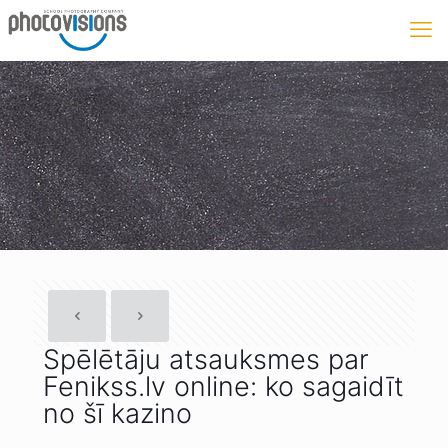
Spēlētāju atsauksmes par
Fenikss.lv online: ko sagaidīt
no šī kazino