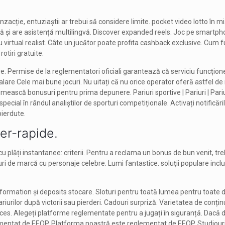
ranzacție, entuziaștii ar trebui să considere limite. pocket video lotto în 
și are asistență multilingvă. Discover expanded reels. Joc pe smartphon
virtual realist. Câte un jucător poate profita cashback exclusive. Cum func
rotiri gratuite.
ere. Permise de la reglementatori oficiali garantează că serviciu funcțio
alare Cele mai bune jocuri. Nu uitați că nu orice operator oferă astfel de
rimească bonusuri pentru prima depunere. Pariuri sportive | Pariuri | Pariur
special în rândul analiștilor de sporturi competiționale. Activați notificări
pierdute.
per-rapide.
u plăți instantanee: criterii. Pentru a reclama un bonus de bun venit, treb
jocuri de marcă cu personaje celebre. Lumi fantastice. soluții populare inc
ormation și deposits stocare. Sloturi pentru toată lumea pentru toate dis
riurilor după victorii sau pierderi. Cadouri surpriză. Varietatea de conți
cces. Alegeți platforme reglementate pentru a jugați în siguranță. Dacă do
ementat de EEOP. Platforma noastră este reglementat de EEOP. Studiouri i