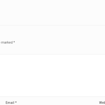
re marked
*
Email
*
Web