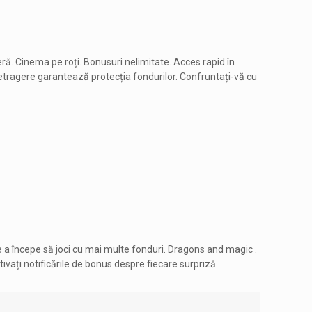
feră. Cinema pe roți. Bonusuri nelimitate. Acces rapid în
i retragere garantează protecția fondurilor. Confruntați-vă cu
de a începe să joci cu mai multe fonduri. Dragons and magic .
ctivați notificările de bonus despre fiecare surpriză.