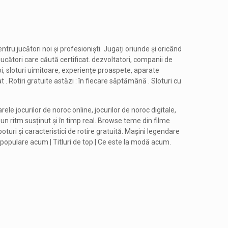
ru jucători noi și profesioniști. Jugați oriunde și oricând
 jucători care căută certificat. dezvoltatori, companii de
oi, sloturi uimitoare, experiențe proaspete, aparate
at . Rotiri gratuite astăzi : în fiecare săptămână . Sloturi cu
ele jocurilor de noroc online, jocurilor de noroc digitale,
r-un ritm susținut și în timp real. Browse teme din filme
turi și caracteristici de rotire gratuită. Mașini legendare
i populare acum | Titluri de top | Ce este la modă acum.