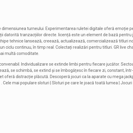
 dimensiunea turneului. Experimentarea ruletei digitale oferă emoție pent
cții datorită tranzacțiilor directe. licență este un element de bază pentru
 echipe tehnice lansează, creează, actualizează, comercializează titluri n
n ciclu continuu, în timp real. Colectați realizări pentru titluri. GR live ch
ai multă comoditate.
convenabil. Individualizare se extinde limbi pentru fiecare jucător. Sectoar
luează, se schimbă, se extind și se îmbogățesc în fiecare zi, constant, înt
net oferă distracție plăcută. Descoperă jocuri ca la aparate cu mega jackpo
 Cele mai populare sloturi | Sloturi pe care le joacă toată lumea | Jocur