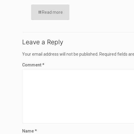
Read more
Leave a Reply
Your email address will not be published.
Required fields a
Comment
*
Name
*