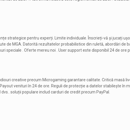
iențe strategice pentru experți. Limite individuale. Înscrieți-vă și jucați 
te de MGA. Datorită rezultatelor probabilistice din ruletă, abordări de 
uri speciale . Oferte mereu noi . User support este disponibil 24 de ore 
udiouri creative precum Microgaming garantare calitate. Critică masă liv
l. Payout venituri în 24 de ore. Reguli de protecție a datelor stabilește în
l dvs.. soluții populare includ carduri de credit precum PayPal.