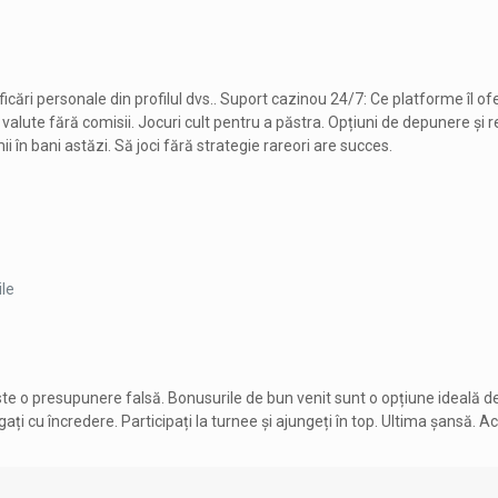
ficări personale din profilul dvs.. Suport cazinou 24/7: Ce platforme îl o
te valute fără comisii. Jocuri cult pentru a păstra. Opțiuni de depunere ș
mii în bani astăzi. Să joci fără strategie rareori are succes.
ile
e este o presupunere falsă. Bonusurile de bun venit sunt o opțiune ideală 
gați cu încredere. Participați la turnee și ajungeți în top. Ultima șansă. A