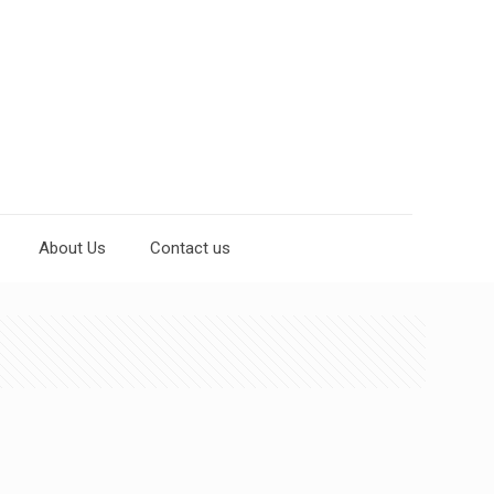
About Us
Contact us