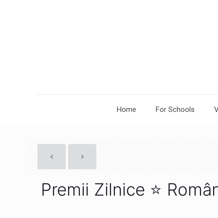
Home
For Schools
V
Premii Zilnice ⭐️ Româ