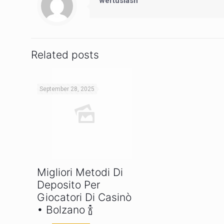
wertuslash
Related posts
September 28, 2025
Migliori Metodi Di
Deposito Per
Giocatori Di Casinò
• Bolzano 🍾