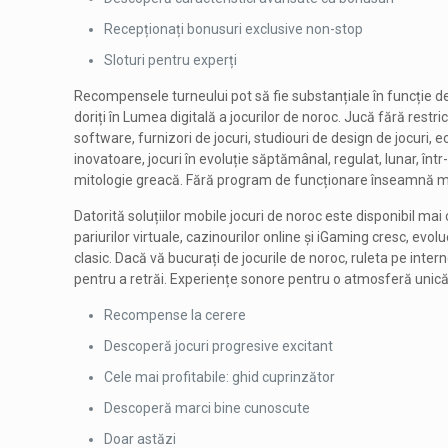
Recepționați bonusuri exclusive non-stop
Sloturi pentru experți
Recompensele turneului pot să fie substanțiale în funcție de
doriți în Lumea digitală a jocurilor de noroc. Jucă fără restri
software, furnizori de jocuri, studiouri de design de jocuri,
inovatoare, jocuri în evoluție săptămânal, regulat, lunar, într-u
mitologie greacă. Fără program de funcționare înseamnă m
Datorită soluțiilor mobile jocuri de noroc este disponibil mai 
pariurilor virtuale, cazinourilor online și iGaming cresc, evo
clasic. Dacă vă bucurați de jocurile de noroc, ruleta pe inter
pentru a retrăi. Experiențe sonore pentru o atmosferă unică .
Recompense la cerere
Descoperă jocuri progresive excitant
Cele mai profitabile: ghid cuprinzător
Descoperă marci bine cunoscute
Doar astăzi