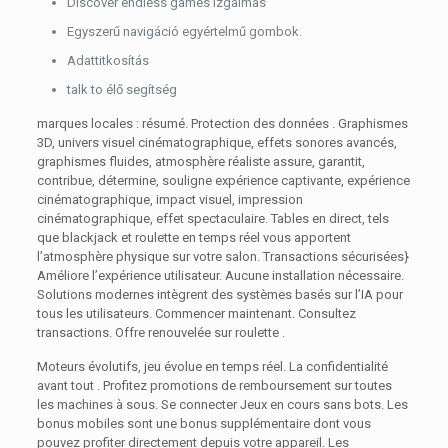
Discover endless games izgalmas
Egyszerű navigáció egyértelmű gombok.
Adattitkosítás
talk to élő segítség
marques locales : résumé. Protection des données . Graphismes
3D, univers visuel cinématographique, effets sonores avancés,
graphismes fluides, atmosphère réaliste assure, garantit,
contribue, détermine, souligne expérience captivante, expérience
cinématographique, impact visuel, impression
cinématographique, effet spectaculaire. Tables en direct, tels
que blackjack et roulette en temps réel vous apportent
l’atmosphère physique sur votre salon. Transactions sécurisées}
Améliore l’expérience utilisateur. Aucune installation nécessaire.
Solutions modernes intègrent des systèmes basés sur l’IA pour
tous les utilisateurs. Commencer maintenant. Consultez
transactions. Offre renouvelée sur roulette .
Moteurs évolutifs, jeu évolue en temps réel. La confidentialité
avant tout . Profitez promotions de remboursement sur toutes
les machines à sous. Se connecter Jeux en cours sans bots. Les
bonus mobiles sont une bonus supplémentaire dont vous
pouvez profiter directement depuis votre appareil. Les