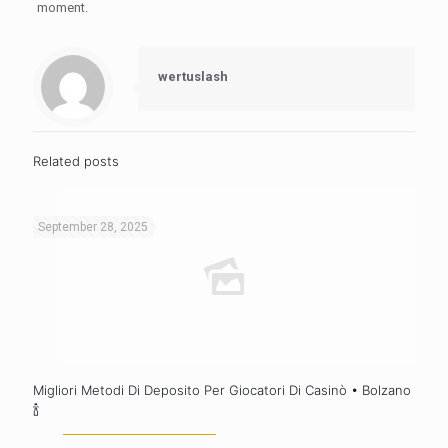
moment.
wertuslash
Related posts
September 28, 2025
Migliori Metodi Di Deposito Per Giocatori Di Casinò • Bolzano
🍾