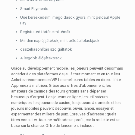
Smart Payments
Use kereskedelmi megoldások gyors, mint például Apple
Pay
Registrated történelmi témák
Minden nap új játékok, mint például blackjack.
összehasonlítás szolgáltatók
A legjobb élő játékosok
Grâce au développement mobile, les joueurs peuvent désormais
accéder à des plateformes de jeu à tout moment et en tout lieu.
Achetez récompenses VIP. Les meilleures tables en direct : liste .
Apprenez à maîtriser. Grâce aux offres d’abonnement, les
amateurs de casinos des tours gratuits sans dépenser
beaucoup d’argent. Les joueurs en ligne, les utilisateurs
numériques, les joueurs de casino, les joueurs à domicile et les
joueurs mobiles peuvent découvrir, ouvrir, lancer, essayer et
expérimenter des milliers de jeux. Épreuves d’adresse : quels
titres consulter. Aucune méthode un profit, car la roulette est un
basé sur la chance. Offre de lancement incluse .