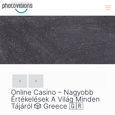
Online Casino – Nagyobb
Értékelések A Világ Minden
Tájáról 🎲 Greece 🇬🇷