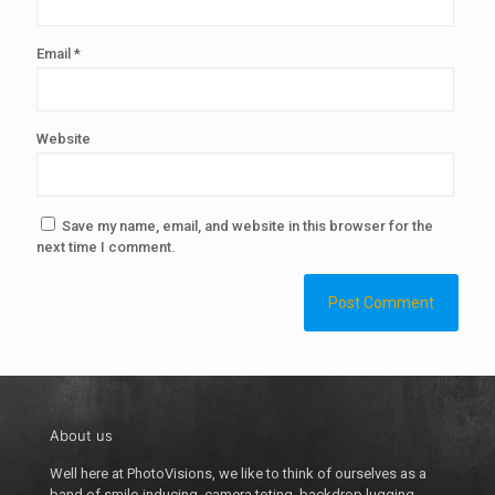
Email
*
Website
Save my name, email, and website in this browser for the
next time I comment.
About us
Well here at PhotoVisions, we like to think of ourselves as a
band of smile-inducing, camera toting, backdrop lugging,