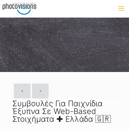
Συμβουλές Για Παιχνίδια
Έξυπνα Σε Web-Based
Στοιχήματα ✚ Ελλάδα 🇬🇷