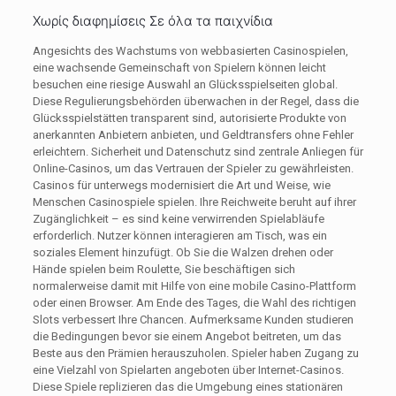
Χωρίς διαφημίσεις Σε όλα τα παιχνίδια
Angesichts des Wachstums von webbasierten Casinospielen,
eine wachsende Gemeinschaft von Spielern können leicht
besuchen eine riesige Auswahl an Glücksspielseiten global.
Diese Regulierungsbehörden überwachen in der Regel, dass die
Glücksspielstätten transparent sind, autorisierte Produkte von
anerkannten Anbietern anbieten, und Geldtransfers ohne Fehler
erleichtern. Sicherheit und Datenschutz sind zentrale Anliegen für
Online-Casinos, um das Vertrauen der Spieler zu gewährleisten.
Casinos für unterwegs modernisiert die Art und Weise, wie
Menschen Casinospiele spielen. Ihre Reichweite beruht auf ihrer
Zugänglichkeit – es sind keine verwirrenden Spielabläufe
erforderlich. Nutzer können interagieren am Tisch, was ein
soziales Element hinzufügt. Ob Sie die Walzen drehen oder
Hände spielen beim Roulette, Sie beschäftigen sich
normalerweise damit mit Hilfe von eine mobile Casino-Plattform
oder einen Browser. Am Ende des Tages, die Wahl des richtigen
Slots verbessert Ihre Chancen. Aufmerksame Kunden studieren
die Bedingungen bevor sie einem Angebot beitreten, um das
Beste aus den Prämien herauszuholen. Spieler haben Zugang zu
eine Vielzahl von Spielarten angeboten über Internet-Casinos.
Diese Spiele replizieren das die Umgebung eines stationären