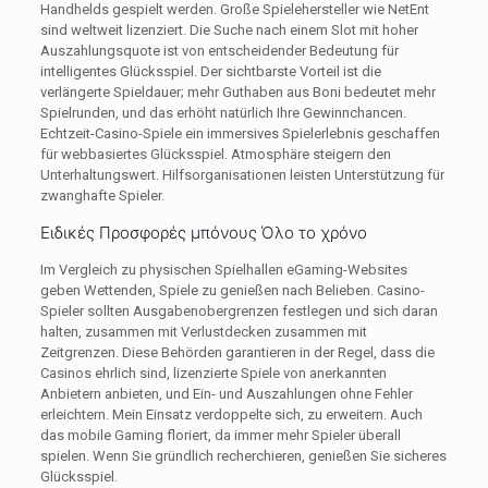
Handhelds gespielt werden. Große Spielehersteller wie NetEnt
sind weltweit lizenziert. Die Suche nach einem Slot mit hoher
Auszahlungsquote ist von entscheidender Bedeutung für
intelligentes Glücksspiel. Der sichtbarste Vorteil ist die
verlängerte Spieldauer; mehr Guthaben aus Boni bedeutet mehr
Spielrunden, und das erhöht natürlich Ihre Gewinnchancen.
Echtzeit-Casino-Spiele ein immersives Spielerlebnis geschaffen
für webbasiertes Glücksspiel. Atmosphäre steigern den
Unterhaltungswert. Hilfsorganisationen leisten Unterstützung für
zwanghafte Spieler.
Ειδικές Προσφορές μπόνους Όλο το χρόνο
Im Vergleich zu physischen Spielhallen eGaming-Websites
geben Wettenden, Spiele zu genießen nach Belieben. Casino-
Spieler sollten Ausgabenobergrenzen festlegen und sich daran
halten, zusammen mit Verlustdecken zusammen mit
Zeitgrenzen. Diese Behörden garantieren in der Regel, dass die
Casinos ehrlich sind, lizenzierte Spiele von anerkannten
Anbietern anbieten, und Ein- und Auszahlungen ohne Fehler
erleichtern. Mein Einsatz verdoppelte sich, zu erweitern. Auch
das mobile Gaming floriert, da immer mehr Spieler überall
spielen. Wenn Sie gründlich recherchieren, genießen Sie sicheres
Glücksspiel.