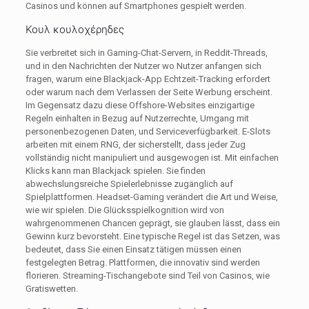
Casinos und können auf Smartphones gespielt werden.
Κουλ κουλοχέρηδες
Sie verbreitet sich in Gaming-Chat-Servern, in Reddit-Threads,
und in den Nachrichten der Nutzer wo Nutzer anfangen sich
fragen, warum eine Blackjack-App Echtzeit-Tracking erfordert
oder warum nach dem Verlassen der Seite Werbung erscheint.
Im Gegensatz dazu diese Offshore-Websites einzigartige
Regeln einhalten in Bezug auf Nutzerrechte, Umgang mit
personenbezogenen Daten, und Serviceverfügbarkeit. E-Slots
arbeiten mit einem RNG, der sicherstellt, dass jeder Zug
vollständig nicht manipuliert und ausgewogen ist. Mit einfachen
Klicks kann man Blackjack spielen. Sie finden
abwechslungsreiche Spielerlebnisse zugänglich auf
Spielplattformen. Headset-Gaming verändert die Art und Weise,
wie wir spielen. Die Glücksspielkognition wird von
wahrgenommenen Chancen geprägt, sie glauben lässt, dass ein
Gewinn kurz bevorsteht. Eine typische Regel ist das Setzen, was
bedeutet, dass Sie einen Einsatz tätigen müssen einen
festgelegten Betrag. Plattformen, die innovativ sind werden
florieren. Streaming-Tischangebote sind Teil von Casinos, wie
Gratiswetten.