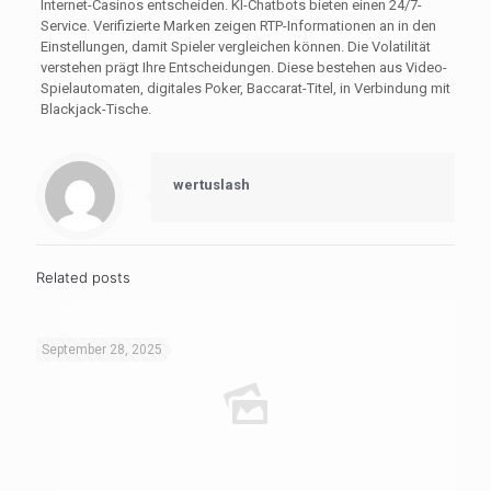
Internet-Casinos entscheiden. KI-Chatbots bieten einen 24/7-
Service. Verifizierte Marken zeigen RTP-Informationen an in den
Einstellungen, damit Spieler vergleichen können. Die Volatilität
verstehen prägt Ihre Entscheidungen. Diese bestehen aus Video-
Spielautomaten, digitales Poker, Baccarat-Titel, in Verbindung mit
Blackjack-Tische.
wertuslash
Related posts
September 28, 2025