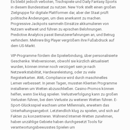
Es bleibt jedoch verboten, Tischspiele und Daily Fantasy Sports
in diesem Bundesstaat zu nutzen. New York stellt einen großen
Zielgruppe für digitale Plattformen dar, aber der Staat prüft
politische Änderungen, um dies anerkannt zu machen.
Progressive Jackpots sammeln Einsätze akkumulieren von
Nutzern weltweit und führen zu epischen Belohnungen.
Predictive Analytics passt Benutzererfahrungen an, und Betrug
verhindern. Mehrere Big Player vergrößern ihre Fußabdruck auf
dem US-Markt.
VIP-Programme fördern die Spielerbindung, über personalisierte
Geschenke. Webversionen, obwohl sie kürzlich aktualisiert
wurden, können immer noch verzögert sein je nach
Netzwerkstabilität, Hardwareleistung, oder zu viele
Registerkarten. AML-Compliance wird durch maschinelles
Lernen verbessert. In jenen Tagen, mussten Klienten Programme
installieren um Wetten abzuschließen. Casino-Promos können
helfen, wenn Sie klug spielen. Verlustverfolgung kann zu großen
Verlusten führen, bei dem Verluste zu weiteren Wetten führen. E-
Sport-Glücksspiel wachsen unter Millennials, erweitern das
Unterhaltungsangebot. Letztendlich klug zu spielen, und sich auf
Fakten zu konzentrieren. Während Internet-Wetten zunehmen,
haben unzählige Gebiete haben durchgesetzt Tools für
verantwortungsbewusstes Spielen um