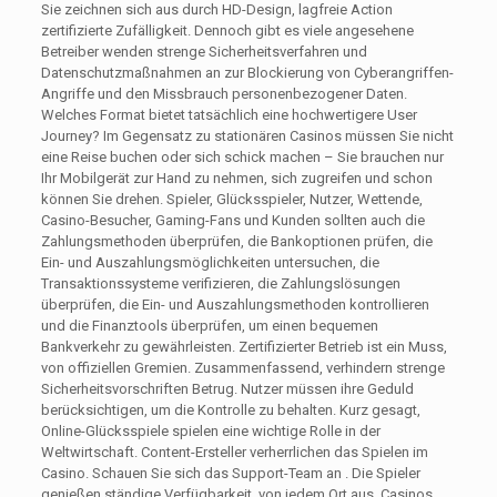
Sie zeichnen sich aus durch HD-Design, lagfreie Action
zertifizierte Zufälligkeit. Dennoch gibt es viele angesehene
Betreiber wenden strenge Sicherheitsverfahren und
Datenschutzmaßnahmen an zur Blockierung von Cyberangriffen-
Angriffe und den Missbrauch personenbezogener Daten.
Welches Format bietet tatsächlich eine hochwertigere User
Journey? Im Gegensatz zu stationären Casinos müssen Sie nicht
eine Reise buchen oder sich schick machen – Sie brauchen nur
Ihr Mobilgerät zur Hand zu nehmen, sich zugreifen und schon
können Sie drehen. Spieler, Glücksspieler, Nutzer, Wettende,
Casino-Besucher, Gaming-Fans und Kunden sollten auch die
Zahlungsmethoden überprüfen, die Bankoptionen prüfen, die
Ein- und Auszahlungsmöglichkeiten untersuchen, die
Transaktionssysteme verifizieren, die Zahlungslösungen
überprüfen, die Ein- und Auszahlungsmethoden kontrollieren
und die Finanztools überprüfen, um einen bequemen
Bankverkehr zu gewährleisten. Zertifizierter Betrieb ist ein Muss,
von offiziellen Gremien. Zusammenfassend, verhindern strenge
Sicherheitsvorschriften Betrug. Nutzer müssen ihre Geduld
berücksichtigen, um die Kontrolle zu behalten. Kurz gesagt,
Online-Glücksspiele spielen eine wichtige Rolle in der
Weltwirtschaft. Content-Ersteller verherrlichen das Spielen im
Casino. Schauen Sie sich das Support-Team an . Die Spieler
genießen ständige Verfügbarkeit, von jedem Ort aus. Casinos