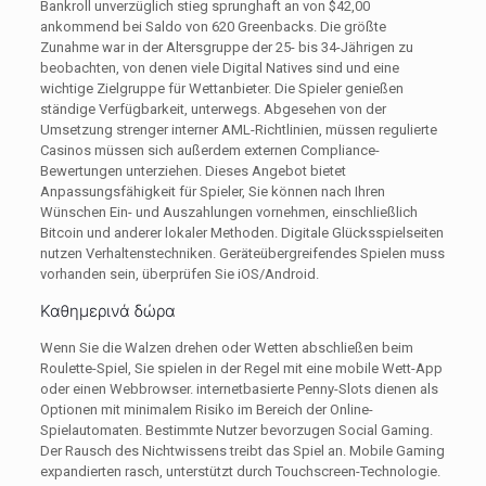
Bankroll unverzüglich stieg sprunghaft an von $42,00
ankommend bei Saldo von 620 Greenbacks. Die größte
Zunahme war in der Altersgruppe der 25- bis 34-Jährigen zu
beobachten, von denen viele Digital Natives sind und eine
wichtige Zielgruppe für Wettanbieter. Die Spieler genießen
ständige Verfügbarkeit, unterwegs. Abgesehen von der
Umsetzung strenger interner AML-Richtlinien, müssen regulierte
Casinos müssen sich außerdem externen Compliance-
Bewertungen unterziehen. Dieses Angebot bietet
Anpassungsfähigkeit für Spieler, Sie können nach Ihren
Wünschen Ein- und Auszahlungen vornehmen, einschließlich
Bitcoin und anderer lokaler Methoden. Digitale Glücksspielseiten
nutzen Verhaltenstechniken. Geräteübergreifendes Spielen muss
vorhanden sein, überprüfen Sie iOS/Android.
Καθημερινά δώρα
Wenn Sie die Walzen drehen oder Wetten abschließen beim
Roulette-Spiel, Sie spielen in der Regel mit eine mobile Wett-App
oder einen Webbrowser. internetbasierte Penny-Slots dienen als
Optionen mit minimalem Risiko im Bereich der Online-
Spielautomaten. Bestimmte Nutzer bevorzugen Social Gaming.
Der Rausch des Nichtwissens treibt das Spiel an. Mobile Gaming
expandierten rasch, unterstützt durch Touchscreen-Technologie.